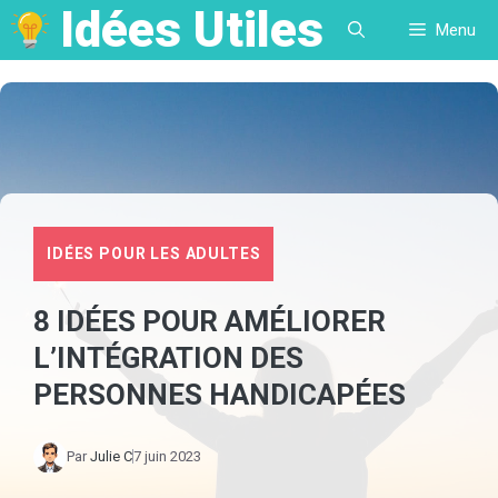
Idées Utiles
Aller
Menu
au
contenu
IDÉES POUR LES ADULTES
8 IDÉES POUR AMÉLIORER
L’INTÉGRATION DES
PERSONNES HANDICAPÉES
Par
Julie C
7 juin 2023