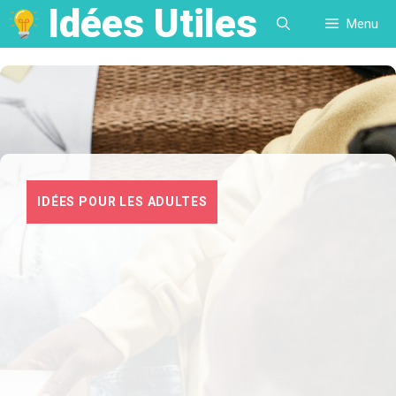
Idées Utiles
Aller
Menu
au
contenu
IDÉES POUR LES ADULTES