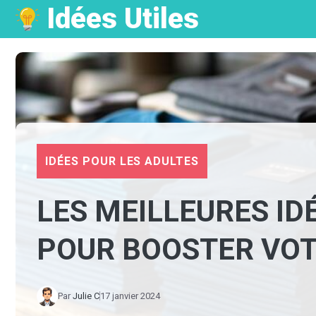
Idées Utiles
Aller
au
contenu
IDÉES POUR LES ADULTES
LES MEILLEURES ID
POUR BOOSTER VO
Par
Julie C
17 janvier 2024