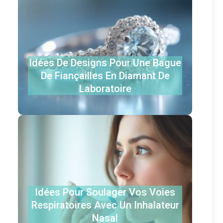
Idées De Designs Pour Une Bague
De Fiançailles En Diamant De
Laboratoire
Idées Pour Soulager Vos Voies
Respiratoires Avec Un Inhalateur
Nasal