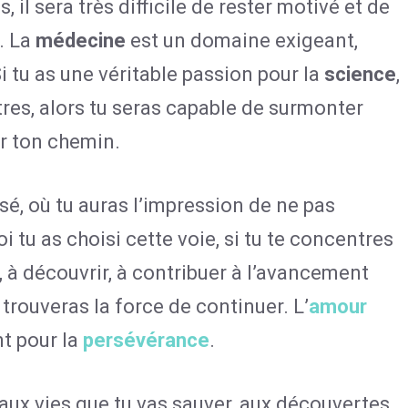
, il sera très difficile de rester motivé et de
. La
médecine
est un domaine exigeant,
i tu as une véritable passion pour la
science
,
tres, alors tu seras capable de surmonter
ur ton chemin.
uisé, où tu auras l’impression de ne pas
i tu as choisi cette voie, si tu te concentres
, à découvrir, à contribuer à l’avancement
u trouveras la force de continuer. L’
amour
nt pour la
persévérance
.
 aux vies que tu vas sauver, aux découvertes