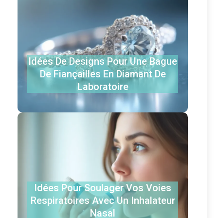
Idées De Designs Pour Une Bague
De Fiançailles En Diamant De
Laboratoire
Idées Pour Soulager Vos Voies
Respiratoires Avec Un Inhalateur
Nasal