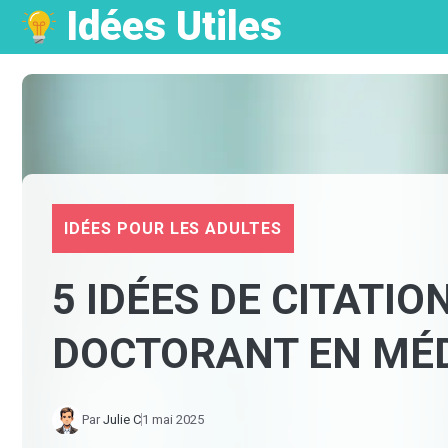
Idées Utiles
Aller
au
contenu
IDÉES POUR LES ADULTES
5 IDÉES DE CITATI
DOCTORANT EN MÉ
Par
Julie C
1 mai 2025