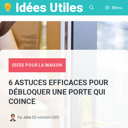
Idées Utiles
Aller
Menu
au
contenu
IDÉES POUR LA MAISON
6 ASTUCES EFFICACES POUR
DÉBLOQUER UNE PORTE QUI
COINCE
Par
Julie C
3 octobre 2023