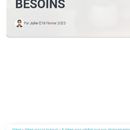
BESOINS
Par
Julie C
18 février 2025
Idées
»
Idées pour la maison
»
8 idées pour vérifier que vos abonnement