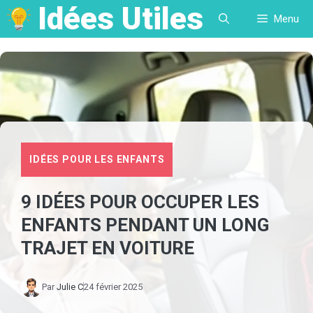
Idées Utiles
Aller
Menu
au
contenu
IDÉES POUR LES ENFANTS
9 IDÉES POUR OCCUPER LES
ENFANTS PENDANT UN LONG
TRAJET EN VOITURE
Par
Julie C
24 février 2025