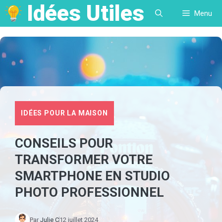
Idées Utiles
Aller
Menu
au
contenu
IDÉES POUR LA MAISON
CONSEILS POUR
TRANSFORMER VOTRE
SMARTPHONE EN STUDIO
PHOTO PROFESSIONNEL
Par
Julie C
12 juillet 2024