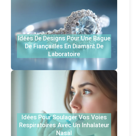
Idées De Designs Pour Une Bague
De Fiançailles En Diamant De
Laboratoire
Idées Pour Soulager Vos Voies
Respiratoires Avec Un Inhalateur
Nasal