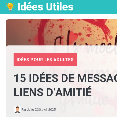
Idées Utiles
Aller
au
contenu
IDÉES POUR LES ADULTES
15 IDÉES DE MESS
LIENS D’AMITIÉ
Par
Julie C
30 avril 2025